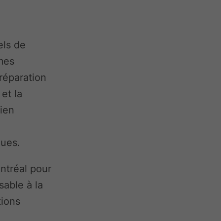
els de
rmes
 réparation
 et la
cien
ques.
ntréal pour
sable à la
tions