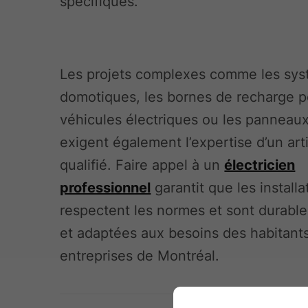
spécifiques.
Les projets complexes comme les sy
domotiques, les bornes de recharge p
véhicules électriques ou les panneaux
exigent également l’expertise d’un art
qualifié. Faire appel à un
électricien
professionnel
garantit que les installa
respectent les normes et sont durables
et adaptées aux besoins des habitant
entreprises de Montréal.