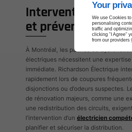
Your priva
Interventions urge
We use Cookies to
et prévention
personalising conte
traffic and optimizi
clicking "I Agree" 
from our providers
À Montréal, les pannes ou dysfoncti
électriques nécessitent une expertise
immédiate. Richardson Électrique inte
rapidement lors de coupures fréquent
disjonctions ou d’odeurs suspectes. L
de rénovation majeurs, comme une ex
une redistribution des circuits, exigen
l’intervention d’un
électricien compét
planifier et sécuriser la distribution.