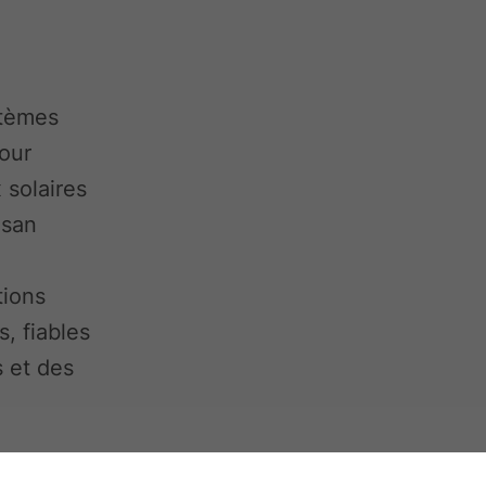
stèmes
our
 solaires
isan
tions
, fiables
s et des