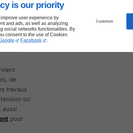
cy is our priority
ntes
 improve user experience by
Customize
nt and ads, as well as analyzing
ng social networks functionalities. By
you consent to the use of Cookies
Google
Facebook
.
onnements
rvient
es, de
es travaux
tension ou
t aussi
ent
pour