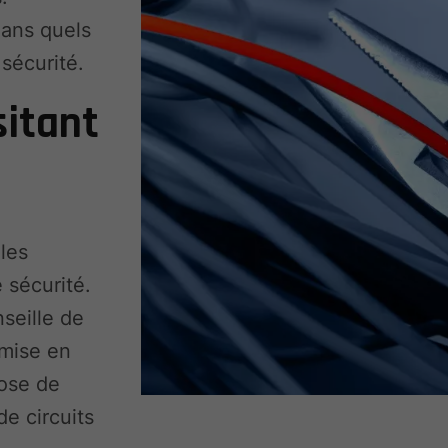
dans quels
 sécurité.
sitant
les
 sécurité.
seille de
 mise en
pose de
de circuits