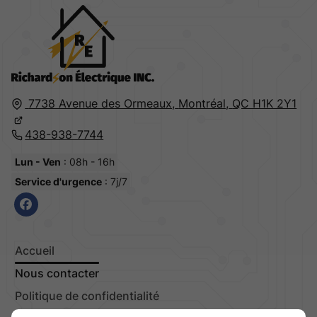
7738 Avenue des Ormeaux,
Montréal,
QC H1K 2Y1
438-938-7744
Lun - Ven
: 08h - 16h
Service d'urgence
: 7j/7
Accueil
Nous contacter
Politique de confidentialité