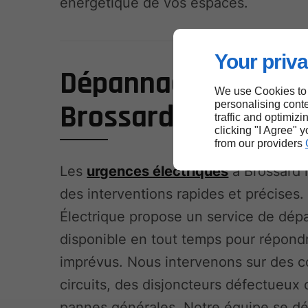
énergétique de vos espaces.
Your priva
Dépannage électriq
We use Cookies to
Brossard
personalising conte
traffic and optimizi
clicking "I Agree" 
from our providers
Les
urgences électriques
à Brossard 
des interventions rapides et précises
Électrique propose un service de dé
disponible en tout temps pour répond
imprévus. Nous intervenons sur des c
circuits, des disjoncteurs défectueux
pannes générales. Notre équipe se d