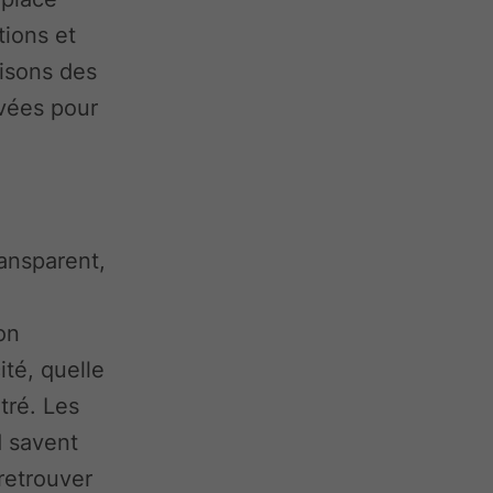
tions et
lisons des
uvées pour
ransparent,
on
ité, quelle
tré. Les
d savent
retrouver