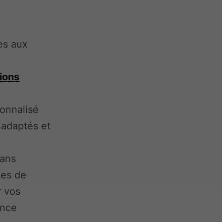
es aux
tions
onnalisé
 adaptés et
.
 ans
ces de
r vos
ance