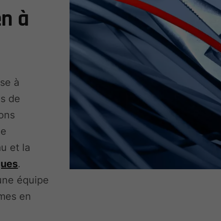
en à
ise à
es de
ions
de
u et la
ques
.
 une équipe
rmes en