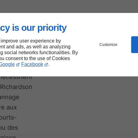
cy is our priority
ue à
 improve user experience by
Customize
nt and ads, as well as analyzing
ng social networks functionalities. By
you consent to the use of Cookies
Google
Facebook
.
nécessitent
. Richardson
pannage
re aux
ourts-
 ou des
éplace