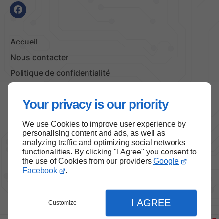
Accueil
Nous contacter
Politique de confidentialité
Plan du site
Your privacy is our priority
We use Cookies to improve user experience by
Haut de page
personalising content and ads, as well as
analyzing traffic and optimizing social networks
functionalities. By clicking "I Agree" you consent to
the use of Cookies from our providers
Google
Facebook
.
I AGREE
Customize